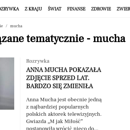
OZRYWKA
Z KRAJU
ŚWIAT
FINANSE
ZDROWIE
ZWIE
ie
mucha
ązane tematycznie - mucha
Rozrywka
ANNA MUCHA POKAZAŁA
ZDJĘCIE SPRZED LAT.
BARDZO SIĘ ZMIENIŁA
Anna Mucha jest obecnie jedną
z najbardziej popularnych
polskich aktorek telewizyjnych.
Gwiazda „M jak Miłość”
postanowiła wrócić nieco do...