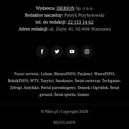
Wydawca:
IBERION
Sp. z o.o.
Redaktor naczelny:
Patryk Przybyłowski
tel. do redakcji:
22 113 14 62
Adres redakcji:
ul. Zięby 41, 02-808 Warszawa
Nasze serwisy:
Lelum
,
BiznesINFO
,
Pacjenci
,
WawaINFO
,
RolnikINFO
,
WTV
,
Turyści
,
Smakosze
,
Świat zwierząt
,
Techgame
,
Zdrogi
,
Antyfake
,
Portal parentingowy
,
Domek i Ogródek
,
Świat
gwiazd
,
Świat sportu
,
Goniec
© Pikio.pl | Copyright 2026
REGULAMIN