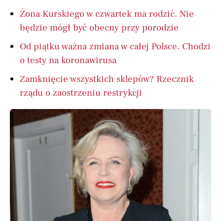
Żona Kurskiego w czwartek ma rodzić. Nie
będzie mógł być obecny przy porodzie
Od piątku ważna zmiana w całej Polsce. Chodzi
o testy na koronawirusa
Zamknięcie wszystkich sklepów? Rzecznik
rządu o zaostrzeniu restrykcji