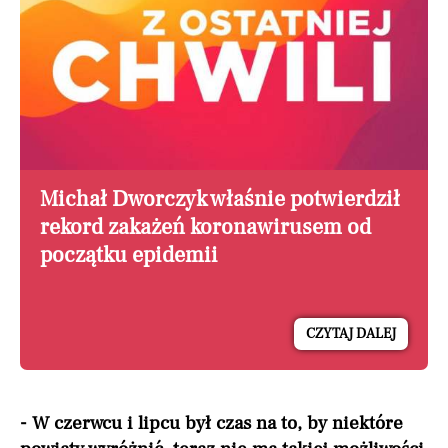
Michał Dworczyk właśnie potwierdził
rekord zakażeń koronawirusem od
początku epidemii
CZYTAJ DALEJ
- W czerwcu i lipcu był czas na to, by niektóre