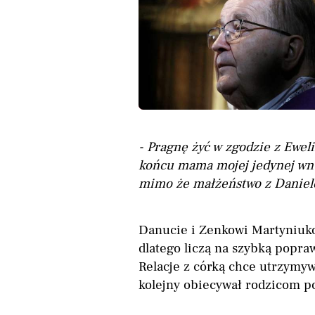
- Pragnę żyć w zgodzie z Eweli
końcu mama mojej jedynej wnu
mimo że małżeństwo z Daniel
Danucie i Zenkowi Martyniuko
dlatego liczą na szybką popra
Relacje z córką chce utrzymyw
kolejny obiecywał rodzicom p