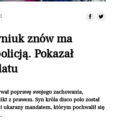
1
yniuk znów ma
olicją. Pokazał
datu
ywał poprawę swojego zachowania,
kt z prawem. Syn króla disco polo został
 i ukarany mandatem, którym pochwalił się
.