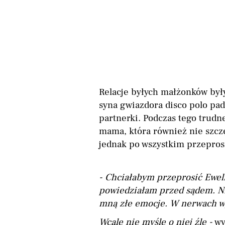
Relacje byłych małżonków były
syna gwiazdora disco polo pad
partnerki. Podczas tego trud
mama, która również nie szcz
jednak po wszystkim przepros
- Chciałabym przeprosić Eweli
powiedziałam przed sądem. N
mną złe emocje. W nerwach wy
Wcale nie myślę o niej źle -
wy