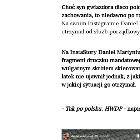
Choć syn gwiazdora disco pol
zachowania, to niedawno po ra
Na swoim Instagramie Daniel 
otrzymał od służb porządkowy
Na InstaStory Daniel Martyniu
fragment druczku mandatowego.
wulgarnym skrótem skierowany
latek nie ujawnił jednak, z j
w jakiej sytuacji go otrzymał.
- Tak po polsku, HWDP -
napi