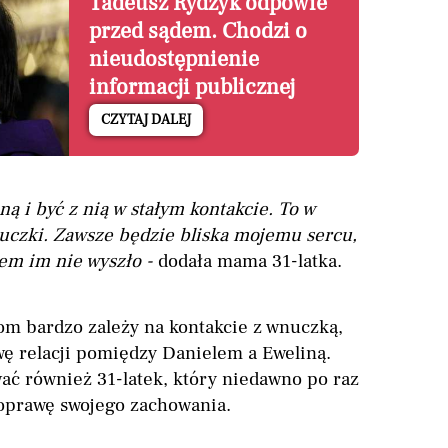
Tadeusz Rydzyk odpowie
przed sądem. Chodzi o
nieudostępnienie
informacji publicznej
CZYTAJ DALEJ
ną i być z nią w stałym kontakcie. To w
czki. Zawsze będzie bliska mojemu sercu,
em im nie wyszło -
dodała mama 31-latka.
m bardzo zależy na kontakcie z wnuczką,
wę relacji pomiędzy Danielem a Eweliną.
ać również 31-latek, który niedawno po raz
oprawę swojego zachowania.