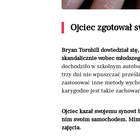
Ojciec zgotował 
Bryan Tornhill dowiedział się,
skandalicznie wobec młodszeg
dochodziło w szkolnym autobu
trzy dni nie wpuszczać prześl
zastosować inne metody wych
karygodne jest takie zachowan
Ojciec kazał swojemu synowi b
nim swoim samochodem. Mimo z
zajęcia.