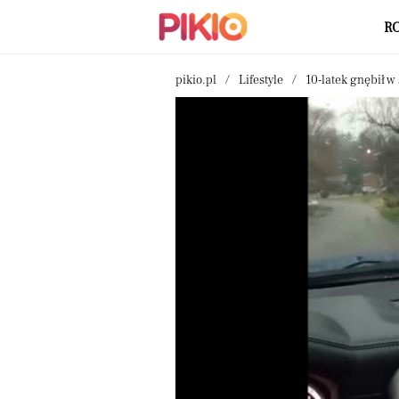
R
pikio.pl
Lifestyle
10-latek gnębił w