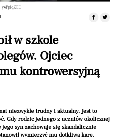
/7_y4PplqZQE
1
bił w szkole
legów. Ojciec
 mu kontrowersyjną
at niezwykle trudny i aktualny. Jest to
yć. Gdy rodzic jednego z uczniów okolicznej
e jego syn zachowuje się skandalicznie
tanowił wymierzyć mu dotkliwą karę.