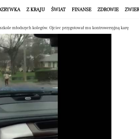
OZRYWKA
Z KRAJU
ŚWIAT
FINANSE
ZDROWIE
ZWIE
 szkole młodszych kolegów. Ojciec przygotował mu kontrowersyjną karę