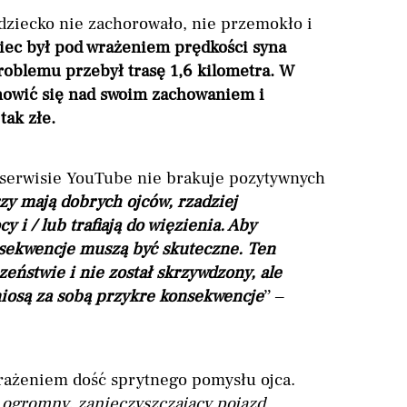
e dziecko nie zachorowało, nie przemokło i
iec był pod wrażeniem prędkości syna
roblemu przebył trasę 1,6 kilometra. W
anowić się nad swoim zachowaniem i
tak złe.
serwisie YouTube nie brakuje pozytywnych
zy mają dobrych ojców, rzadziej
 i / lub trafiają do więzienia. Aby
sekwencje muszą być skuteczne. Ten
zeństwie i nie został skrzywdzony, ale
 niosą za sobą przykre konsekwencje
” –
wrażeniem dość sprytnego pomysłu ojca.
en ogromny, zanieczyszczający pojazd.