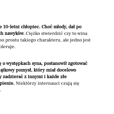
e 10-letni chłopiec. Choć młody, dał po
ych nawyków.
Ciężko stwierdzić czy to wina
o prostu takiego charakteru, ale jedno jest
oleruje.
ię o występkach syna, postanowił zgotować
jątkowy pomysł, który miał docelowo
y zadzierać z innymi i każde złe
pienie.
Niektórzy internauci czują się
.