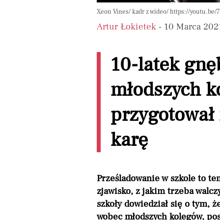
Xeon Vines/ kadr z wideo/ https://youtu.be
Artur Łokietek
- 10 Marca 202
10-latek gnę
młodszych ko
przygotował
karę
Prześladowanie w szkole to tem
zjawisko, z jakim trzeba walcz
szkoły dowiedział się o tym, ż
wobec młodszych kolegów, pos