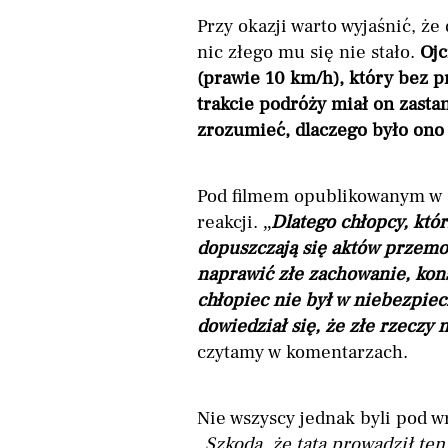
Przy okazji warto wyjaśnić, ż
nic złego mu się nie stało.
Ojc
(prawie 10 km/h), który bez p
trakcie podróży miał on zast
zrozumieć, dlaczego było ono 
Pod filmem opublikowanym w 
reakcji. „
Dlatego chłopcy, któr
dopuszczają się aktów przemocy
naprawić złe zachowanie, kon
chłopiec nie był w niebezpiec
dowiedział się, że złe rzeczy
czytamy w komentarzach.
Nie wszyscy jednak byli pod 
„
Szkoda, że ​​tata prowadził t