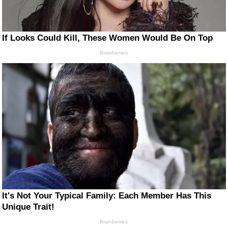
If Looks Could Kill, These Women Would Be On Top
Brainberries
It's Not Your Typical Family: Each Member Has This
Unique Trait!
Brainberries