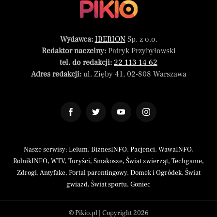
Wydawca:
IBERION
Sp. z o.o.
Redaktor naczelny:
Patryk Przybyłowski
tel. do redakcji:
22 113 14 62
Adres redakcji:
ul. Zięby 41, 02-808 Warszawa
Nasze serwisy:
Lelum
,
BiznesINFO
,
Pacjenci
,
WawaINFO
,
RolnikINFO
,
WTV
,
Turyści
,
Smakosze
,
Świat zwierząt
,
Techgame
,
Zdrogi
,
Antyfake
,
Portal parentingowy
,
Domek i Ogródek
,
Świat
gwiazd
,
Świat sportu
,
Goniec
© Pikio.pl | Copyright 2026