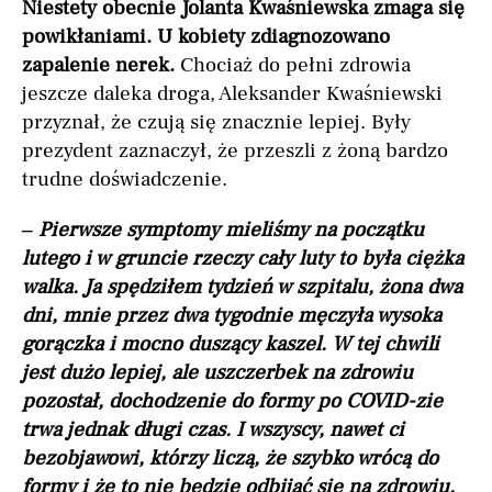
Niestety obecnie Jolanta Kwaśniewska zmaga się
powikłaniami. U kobiety zdiagnozowano
zapalenie nerek.
Chociaż do pełni zdrowia
jeszcze daleka droga, Aleksander Kwaśniewski
przyznał, że czują się znacznie lepiej. Były
prezydent zaznaczył, że przeszli z żoną bardzo
trudne doświadczenie.
–
Pierwsze symptomy mieliśmy na początku
lutego i w gruncie rzeczy cały luty to była ciężka
walka. Ja spędziłem tydzień w szpitalu, żona dwa
dni, mnie przez dwa tygodnie męczyła wysoka
gorączka i mocno duszący kaszel. W tej chwili
jest dużo lepiej, ale uszczerbek na zdrowiu
pozostał, dochodzenie do formy po COVID-zie
trwa jednak długi czas. I wszyscy, nawet ci
bezobjawowi, którzy liczą, że szybko wrócą do
formy i że to nie będzie odbijać się na zdrowiu,