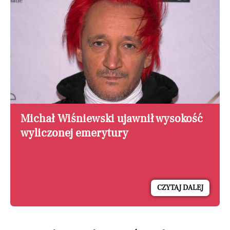
Michał Wiśniewski ujawnił wysokość
wyliczonej emerytury
CZYTAJ DALEJ