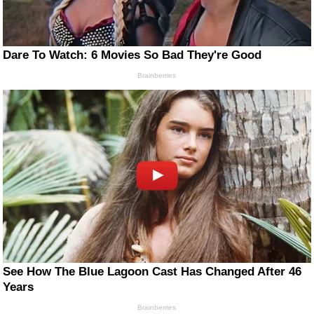
Dare To Watch: 6 Movies So Bad They're Good
Brainberries
See How The Blue Lagoon Cast Has Changed After 46
Years
Brainberries