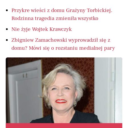
Przykre wieści z domu Grażyny Torbickiej.
Rodzinna tragedia zmieniła wszystko
Nie żyje Wojtek Krawczyk
Zbigniew Zamachowski wyprowadził się z
domu? Mówi się o rozstaniu medialnej pary