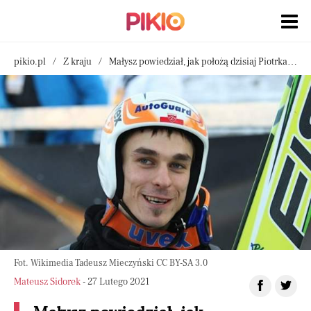
pikio.pl
Z kraju
Małysz powiedział, jak położą dzisiaj Piotrka Żyłę spać. W tle napoje wyskokowe
Fot. Wikimedia Tadeusz Mieczyński CC BY-SA 3.0
Mateusz Sidorek
- 27 Lutego 2021