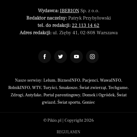
Wydawca:
IBERION
Sp. z o.o.
Redaktor naczelny:
Patryk Przybyłowski
tel. do redakcji:
22 113 14 62
Adres redakcji:
ul. Zięby 41, 02-808 Warszawa
Nasze serwisy:
Lelum
,
BiznesINFO
,
Pacjenci
,
WawaINFO
,
RolnikINFO
,
WTV
,
Turyści
,
Smakosze
,
Świat zwierząt
,
Techgame
,
Zdrogi
,
Antyfake
,
Portal parentingowy
,
Domek i Ogródek
,
Świat
gwiazd
,
Świat sportu
,
Goniec
© Pikio.pl | Copyright 2026
REGULAMIN