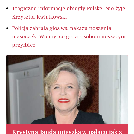
Tragiczne informacje obiegły Polskę. Nie żyje
Krzysztof Kwiatkowski
Policja zabrała głos ws. nakazu noszenia
maseczek. Wiemy, co grozi osobom noszącym
przyłbice
Krystyna Janda mieszka w pałacu jak z