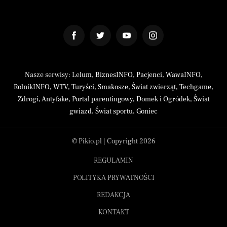
Nasze serwisy:
Lelum
,
BiznesINFO
,
Pacjenci
,
WawaINFO
,
RolnikINFO
,
WTV
,
Turyści
,
Smakosze
,
Świat zwierząt
,
Techgame
,
Zdrogi
,
Antyfake
,
Portal parentingowy
,
Domek i Ogródek
,
Świat
gwiazd
,
Świat sportu
,
Goniec
© Pikio.pl | Copyright 2026
REGULAMIN
POLITYKA PRYWATNOŚCI
REDAKCJA
KONTAKT