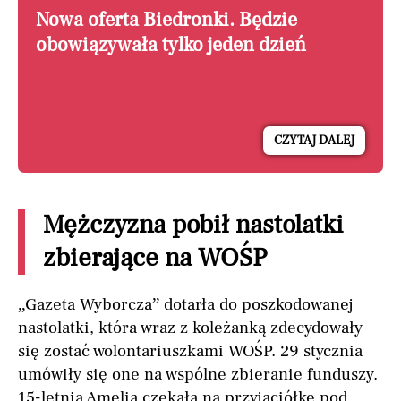
Nowa oferta Biedronki. Będzie
obowiązywała tylko jeden dzień
CZYTAJ DALEJ
Mężczyzna pobił nastolatki
zbierające na WOŚP
„Gazeta Wyborcza” dotarła do poszkodowanej
nastolatki, która wraz z koleżanką zdecydowały
się zostać wolontariuszkami WOŚP. 29 stycznia
umówiły się one na wspólne zbieranie funduszy.
15-letnia Amelia czekała na przyjaciółkę pod