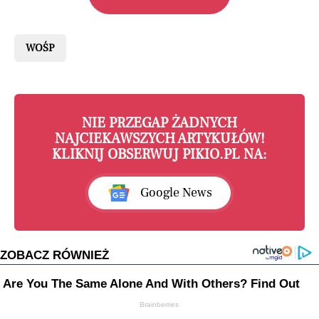
WOŚP
NIE PRZEGAP ŻADNYCH
NAJCIEKAWSZYCH ARTYKUŁÓW!
KLIKNIJ OBSERWUJ PIKIO.PL NA:
Google News
ZOBACZ RÓWNIEŻ
Are You The Same Alone And With Others? Find Out
Brainberries