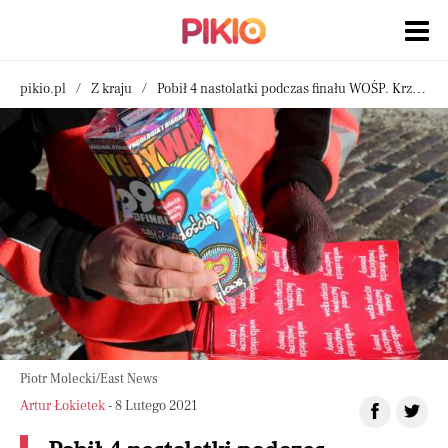
pikio.pl
Z kraju
Pobił 4 nastolatki podczas finału WOŚP. Krzyczał, że "Owsiak zabija płody". Usłyszał 8 zarzutów
Piotr Molecki/East News
Artur Łokietek
- 8 Lutego 2021