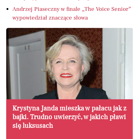
Andrzej Piaseczny w finale „The Voice Senior”
wypowiedział znaczące słowa
Krystyna Janda mieszka w pałacu jak z
bajki. Trudno uwierzyć, w jakich pławi
się luksusach