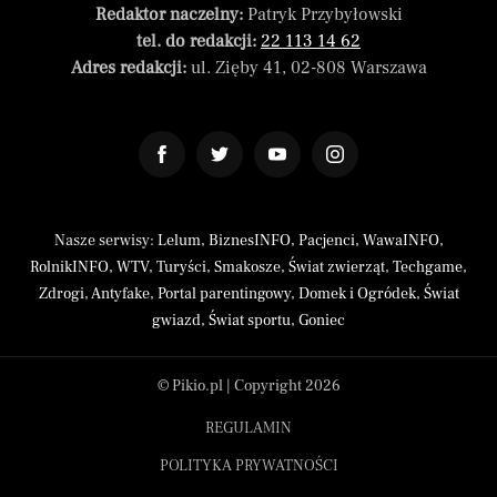
Redaktor naczelny:
Patryk Przybyłowski
tel. do redakcji:
22 113 14 62
Adres redakcji:
ul. Zięby 41, 02-808 Warszawa
Nasze serwisy:
Lelum
,
BiznesINFO
,
Pacjenci
,
WawaINFO
,
RolnikINFO
,
WTV
,
Turyści
,
Smakosze
,
Świat zwierząt
,
Techgame
,
Zdrogi
,
Antyfake
,
Portal parentingowy
,
Domek i Ogródek
,
Świat
gwiazd
,
Świat sportu
,
Goniec
© Pikio.pl | Copyright 2026
REGULAMIN
POLITYKA PRYWATNOŚCI