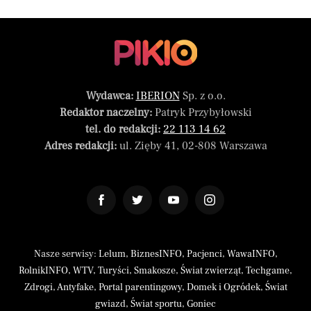
Wydawca:
IBERION
Sp. z o.o.
Redaktor naczelny:
Patryk Przybyłowski
tel. do redakcji:
22 113 14 62
Adres redakcji:
ul. Zięby 41, 02-808 Warszawa
Nasze serwisy:
Lelum
,
BiznesINFO
,
Pacjenci
,
WawaINFO
,
RolnikINFO
,
WTV
,
Turyści
,
Smakosze
,
Świat zwierząt
,
Techgame
,
Zdrogi
,
Antyfake
,
Portal parentingowy
,
Domek i Ogródek
,
Świat
gwiazd
,
Świat sportu
,
Goniec