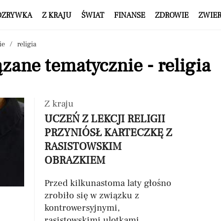
OZRYWKA
Z KRAJU
ŚWIAT
FINANSE
ZDROWIE
ZWIE
ie
religia
zane tematycznie - religia
Z kraju
UCZEŃ Z LEKCJI RELIGII
PRZYNIÓSŁ KARTECZKĘ Z
RASISTOWSKIM
OBRAZKIEM
Przed kilkunastoma laty głośno
zrobiło się w związku z
kontrowersyjnymi,
rasistowskimi ulotkami