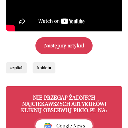
Następny artykuł
szpital
kobieta
NIE PRZEGAP ŻADNYCH
NAJCIEKAWSZYCH ARTYKUŁÓW!
KLIKNIJ OBSERWUJ PIKIO.PL NA:
Google News