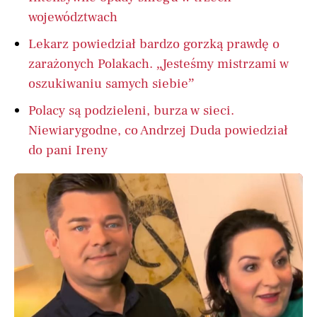
województwach
Lekarz powiedział bardzo gorzką prawdę o
zarażonych Polakach. „Jesteśmy mistrzami w
oszukiwaniu samych siebie”
Polacy są podzieleni, burza w sieci.
Niewiarygodne, co Andrzej Duda powiedział
do pani Ireny