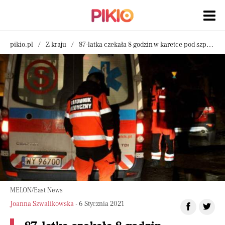
pikio.pl
Z kraju
87-latka czekała 8 godzin w karetce pod szpitalem
MELON/East News
Joanna Szwalikowska
- 6 Stycznia 2021