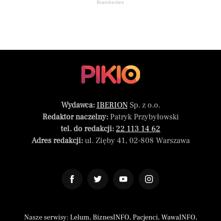
Brainberries
Wydawca:
IBERION
Sp. z o.o.
Redaktor naczelny:
Patryk Przybyłowski
tel. do redakcji:
22 113 14 62
Adres redakcji:
ul. Zięby 41, 02-808 Warszawa
Nasze serwisy:
Lelum
,
BiznesINFO
,
Pacjenci
,
WawaINFO
,