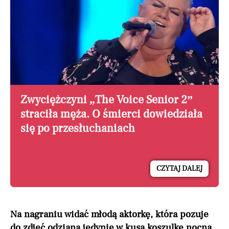
Zwyciężczyni „The Voice Senior 2”
straciła męża. O śmierci dowiedziała
się po przesłuchaniach
CZYTAJ DALEJ
Na nagraniu widać młodą aktorkę, która pozuje
do zdjęć odziana jedynie w kusą koszulkę nocną.