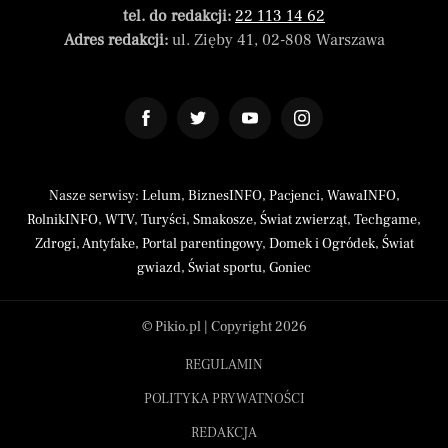
tel. do redakcji:
22 113 14 62
Adres redakcji:
ul. Zięby 41, 02-808 Warszawa
Nasze serwisy:
Lelum
,
BiznesINFO
,
Pacjenci
,
WawaINFO
,
RolnikINFO
,
WTV
,
Turyści
,
Smakosze
,
Świat zwierząt
,
Techgame
,
Zdrogi
,
Antyfake
,
Portal parentingowy
,
Domek i Ogródek
,
Świat
gwiazd
,
Świat sportu
,
Goniec
© Pikio.pl | Copyright 2026
REGULAMIN
POLITYKA PRYWATNOŚCI
REDAKCJA