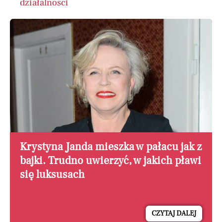
działalności
Krystyna Janda mieszka w pałacu jak z
bajki. Trudno uwierzyć, w jakich pławi
się luksusach
CZYTAJ DALEJ