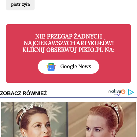
piotr żyła
NIE PRZEGAP ŻADNYCH
NAJCIEKAWSZYCH ARTYKUŁÓW!
KLIKNIJ OBSERWUJ PIKIO.PL NA:
Google News
ZOBACZ RÓWNIEŻ