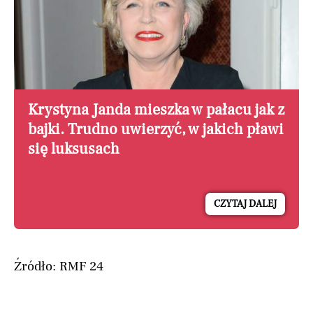
Krystyna Janda mieszka w pałacu jak z
bajki. Trudno uwierzyć, w jakich pławi
się luksusach
CZYTAJ DALEJ
Źródło: RMF 24