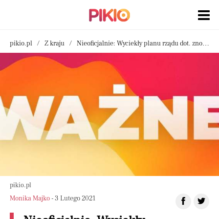
pikio.pl
Z kraju
Nieoficjalnie: Wyciekły planu rządu dot. znoszenia obostrzeń
pikio.pl
Monika Majko
- 3 Lutego 2021