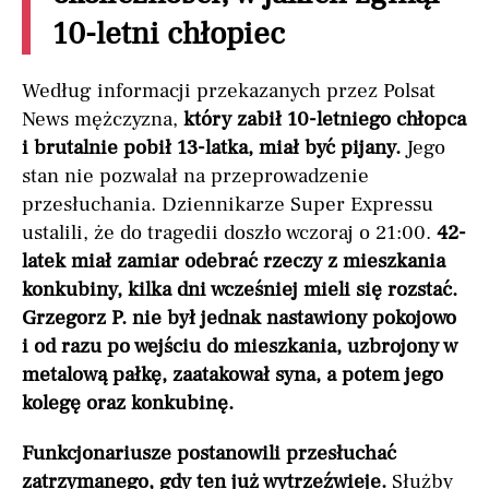
10-letni chłopiec
Według informacji przekazanych przez Polsat
News mężczyzna,
który zabił 10-letniego chłopca
i brutalnie pobił 13-latka, miał być pijany.
Jego
stan nie pozwalał na przeprowadzenie
przesłuchania. Dziennikarze Super Expressu
ustalili, że do tragedii doszło wczoraj o 21:00.
42-
latek miał zamiar odebrać rzeczy z mieszkania
konkubiny, kilka dni wcześniej mieli się rozstać.
Grzegorz P. nie był jednak nastawiony pokojowo
i od razu po wejściu do mieszkania, uzbrojony w
metalową pałkę, zaatakował syna, a potem jego
kolegę oraz konkubinę.
Funkcjonariusze postanowili przesłuchać
zatrzymanego, gdy ten już wytrzeźwieje.
Służby