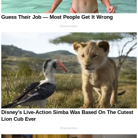
Guess Their Job — Most People Get It Wrong
Brainberries
Disney’s Live-Action Simba Was Based On The Cutest
Lion Cub Ever
Brainberries