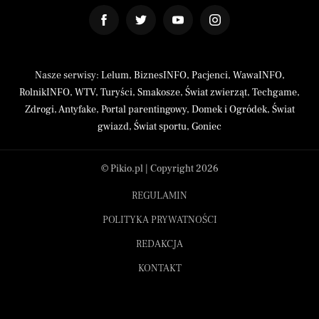
Nasze serwisy:
Lelum
,
BiznesINFO
,
Pacjenci
,
WawaINFO
,
RolnikINFO
,
WTV
,
Turyści
,
Smakosze
,
Świat zwierząt
,
Techgame
,
Zdrogi
,
Antyfake
,
Portal parentingowy
,
Domek i Ogródek
,
Świat
gwiazd
,
Świat sportu
,
Goniec
© Pikio.pl | Copyright 2026
REGULAMIN
POLITYKA PRYWATNOŚCI
REDAKCJA
KONTAKT