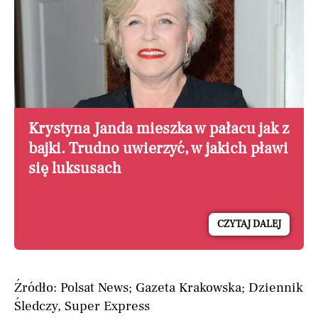
Krystyna Janda mieszka w pałacu jak z
bajki. Trudno uwierzyć, w jakich pławi
się luksusach
CZYTAJ DALEJ
Źródło: Polsat News; Gazeta Krakowska; Dziennik
Śledczy, Super Express