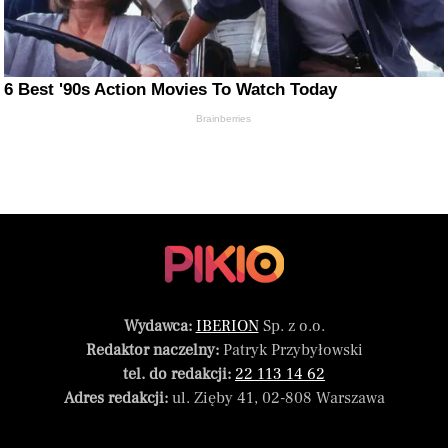
6 Best '90s Action Movies To Watch Today
Brainberries
Wydawca:
IBERION
Sp. z o.o.
Redaktor naczelny:
Patryk Przybyłowski
tel. do redakcji:
22 113 14 62
Adres redakcji:
ul. Zięby 41, 02-808 Warszawa