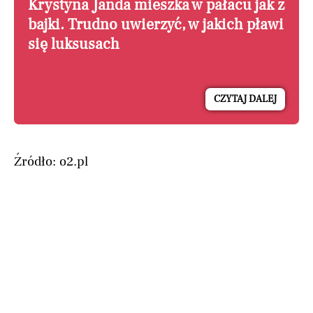
Krystyna Janda mieszka w pałacu jak z
bajki. Trudno uwierzyć, w jakich pławi
się luksusach
CZYTAJ DALEJ
Źródło: o2.pl