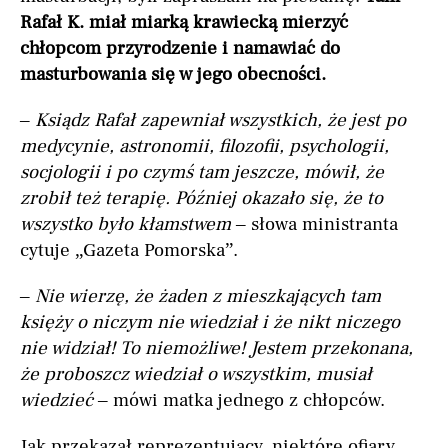
Rafał K. miał miarką krawiecką mierzyć
chłopcom przyrodzenie i namawiać do
masturbowania się w jego obecności.
–
Ksiądz Rafał zapewniał wszystkich, że jest po
medycynie, astronomii, filozofii, psychologii,
socjologii i po czymś tam jeszcze, mówił, że
zrobił też terapię. Później okazało się, że to
wszystko było kłamstwem
– słowa ministranta
cytuje „Gazeta Pomorska”.
–
Nie wierzę, że żaden z mieszkających tam
księży o niczym nie wiedział i że nikt niczego
nie widział! To niemożliwe! Jestem przekonana,
że proboszcz wiedział o wszystkim, musiał
wiedzieć
– mówi matka jednego z chłopców.
Jak przekazał reprezentujący, niektóre ofiary