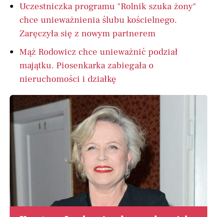
Uczestniczka programu "Rolnik szuka żony"
chce unieważnienia ślubu kościelnego.
Zaręczyła się z nowym partnerem
Mąż Rodowicz chce unieważnić podział
majątku. Piosenkarka zabiegała o
nieruchomości i działkę