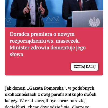
Doradca premiera o nowym
rozporządzeniu ws. maseczek.
Minister zdrowia dementuje jego
słowa
CZYTAJ DALEJ
Jak donosi „Gazeta Pomorska”, w podobnych
okolicznościach z owej parafii zniknęło dwóch
księży.
Wierni zaczęli być coraz bardziej
dociekliwi, chcąc dowiedzieć się, dlaczego