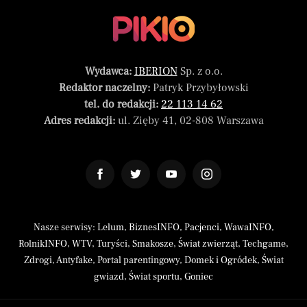
Wydawca:
IBERION
Sp. z o.o.
Redaktor naczelny:
Patryk Przybyłowski
tel. do redakcji:
22 113 14 62
Adres redakcji:
ul. Zięby 41, 02-808 Warszawa
Nasze serwisy:
Lelum
,
BiznesINFO
,
Pacjenci
,
WawaINFO
,
RolnikINFO
,
WTV
,
Turyści
,
Smakosze
,
Świat zwierząt
,
Techgame
,
Zdrogi
,
Antyfake
,
Portal parentingowy
,
Domek i Ogródek
,
Świat
gwiazd
,
Świat sportu
,
Goniec