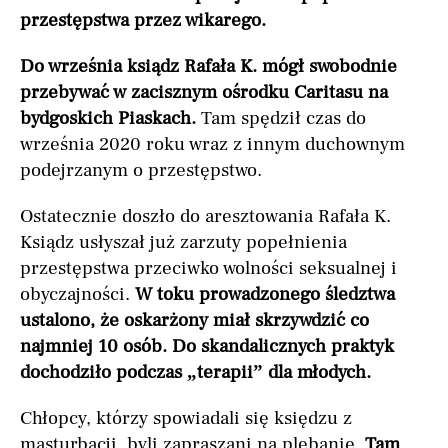
przestępstwa przez wikarego.
Do września ksiądz Rafała K. mógł swobodnie
przebywać w zacisznym ośrodku Caritasu na
bydgoskich Piaskach.
Tam spędził czas do
września 2020 roku wraz z innym duchownym
podejrzanym o przestępstwo.
Ostatecznie doszło do aresztowania Rafała K.
Ksiądz usłyszał już zarzuty popełnienia
przestępstwa przeciwko wolności seksualnej i
obyczajności.
W toku prowadzonego śledztwa
ustalono, że oskarżony miał skrzywdzić co
najmniej 10 osób. Do skandalicznych praktyk
dochodziło podczas „terapii” dla młodych.
Chłopcy, którzy spowiadali się księdzu z
masturbacji, byli zapraszani na plebanię.
Tam