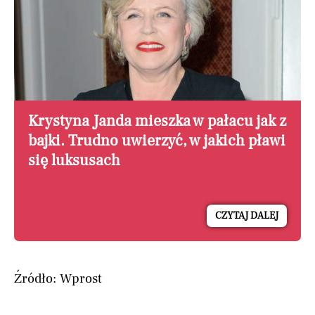
Krystyna Janda mieszka w pałacu jak z
bajki. Trudno uwierzyć, w jakich pławi
się luksusach
CZYTAJ DALEJ
Źródło: Wprost