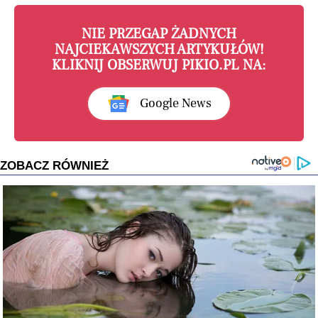
NIE PRZEGAP ŻADNYCH
NAJCIEKAWSZYCH ARTYKUŁÓW!
KLIKNIJ OBSERWUJ PIKIO.PL NA:
Google News
ZOBACZ RÓWNIEŻ