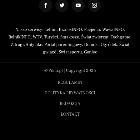
Nasze serwisy:
Lelum
,
BiznesINFO
,
Pacjenci
,
WawaINFO
,
RolnikINFO
,
WTV
,
Turyści
,
Smakosze
,
Świat zwierząt
,
Techgame
,
Zdrogi
,
Antyfake
,
Portal parentingowy
,
Domek i Ogródek
,
Świat
gwiazd
,
Świat sportu
,
Goniec
© Pikio.pl | Copyright 2026
REGULAMIN
POLITYKA PRYWATNOŚCI
REDAKCJA
KONTAKT