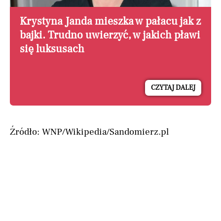
Krystyna Janda mieszka w pałacu jak z
bajki. Trudno uwierzyć, w jakich pławi
się luksusach
CZYTAJ DALEJ
Źródło: WNP/Wikipedia/Sandomierz.pl