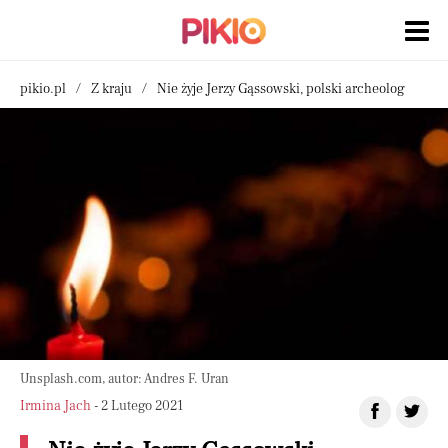
pikio.pl
Z kraju
Nie żyje Jerzy Gąssowski, polski archeolog
Unsplash.com, autor: Andres F. Uran
Irmina Jach
- 2 Lutego 2021