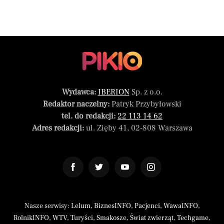
Wydawca:
IBERION
Sp. z o.o.
Redaktor naczelny:
Patryk Przybyłowski
tel. do redakcji:
22 113 14 62
Adres redakcji:
ul. Zięby 41, 02-808 Warszawa
Nasze serwisy:
Lelum
,
BiznesINFO
,
Pacjenci
,
WawaINFO
,
RolnikINFO
,
WTV
,
Turyści
,
Smakosze
,
Świat zwierząt
,
Techgame
,