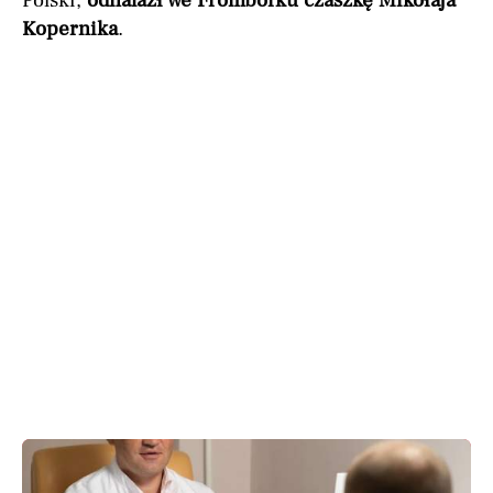
Polski,
odnalazł we Fromborku czaszkę Mikołaja
Kopernika
.