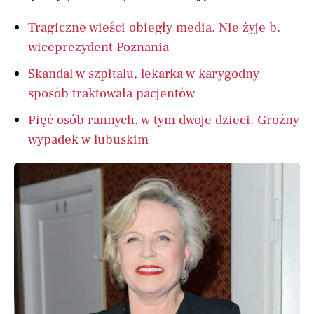
Tragiczne wieści obiegły media. Nie żyje b.
wiceprezydent Poznania
Skandal w szpitalu, lekarka w karygodny
sposób traktowała pacjentów
Pięć osób rannych, w tym dwoje dzieci. Groźny
wypadek w lubuskim