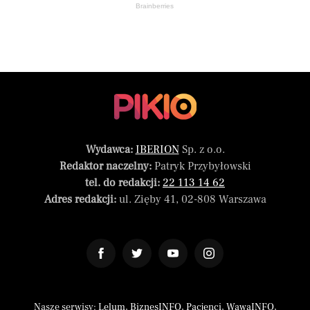
Brainberries
Wydawca:
IBERION
Sp. z o.o.
Redaktor naczelny:
Patryk Przybyłowski
tel. do redakcji:
22 113 14 62
Adres redakcji:
ul. Zięby 41, 02-808 Warszawa
Nasze serwisy:
Lelum
,
BiznesINFO
,
Pacjenci
,
WawaINFO
,