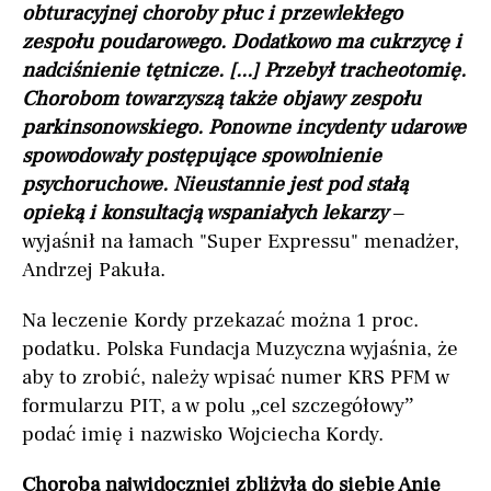
obturacyjnej choroby płuc i przewlekłego
zespołu poudarowego. Dodatkowo ma cukrzycę i
nadciśnienie tętnicze. [...] Przebył tracheotomię.
Chorobom towarzyszą także objawy zespołu
parkinsonowskiego. Ponowne incydenty udarowe
spowodowały postępujące spowolnienie
psychoruchowe. Nieustannie jest pod stałą
opieką i konsultacją wspaniałych lekarzy
–
wyjaśnił na łamach "Super Expressu" menadżer,
Andrzej Pakuła.
Na leczenie Kordy przekazać można 1 proc.
podatku. Polska Fundacja Muzyczna wyjaśnia, że
aby to zrobić, należy wpisać numer KRS PFM w
formularzu PIT, a w polu „cel szczegółowy”
podać imię i nazwisko Wojciecha Kordy.
Choroba najwidoczniej zbliżyła do siebie Anię