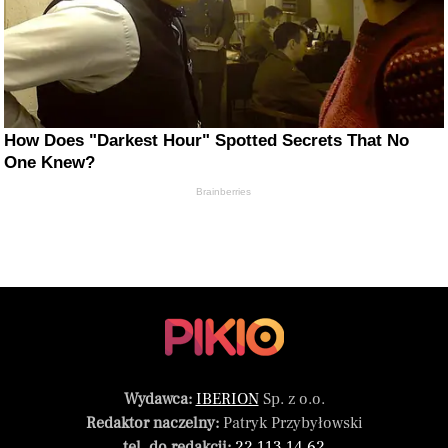
How Does "Darkest Hour" Spotted Secrets That No
One Knew?
Brainberries
Wydawca:
IBERION
Sp. z o.o.
Redaktor naczelny:
Patryk Przybyłowski
tel. do redakcji:
22 113 14 62