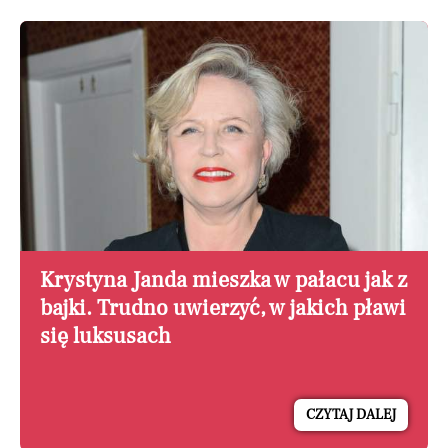
Krystyna Janda mieszka w pałacu jak z
bajki. Trudno uwierzyć, w jakich pławi
się luksusach
CZYTAJ DALEJ