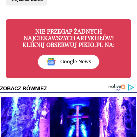
NIE PRZEGAP ŻADNYCH
NAJCIEKAWSZYCH ARTYKUŁÓW!
KLIKNIJ OBSERWUJ PIKIO.PL NA:
Google News
ZOBACZ RÓWNIEŻ