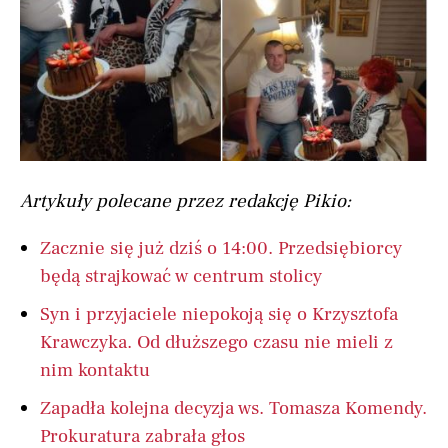
Artykuły polecane przez redakcję Pikio:
Zacznie się już dziś o 14:00. Przedsiębiorcy
będą strajkować w centrum stolicy
Syn i przyjaciele niepokoją się o Krzysztofa
Krawczyka. Od dłuższego czasu nie mieli z
nim kontaktu
Zapadła kolejna decyzja ws. Tomasza Komendy.
Prokuratura zabrała głos