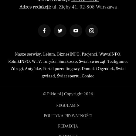
Adres redakcji:
ul. Zięby 41, 02-808 Warszawa
Nasze serwisy:
Lelum
,
BiznesINFO
,
Pacjenci
,
WawaINFO
,
RolnikINFO
,
WTV
,
Turyści
,
Smakosze
,
Świat zwierząt
,
Techgame
,
Zdrogi
,
Antyfake
,
Portal parentingowy
,
Domek i Ogródek
,
Świat
gwiazd
,
Świat sportu
,
Goniec
© Pikio.pl | Copyright 2026
REGULAMIN
POLITYKA PRYWATNOŚCI
REDAKCJA