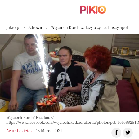
pikio.pl
Zdrowie
Wojciech Korda walczy o życie. Bliscy apelują o pomoc, liczy się każdy gest
Wojciech Korda/ Facebook/
https://www.facebook.com/wojciech.kedziorakorda/photos/pcb.161688251
Artur Łokietek
- 13 Marca 2021