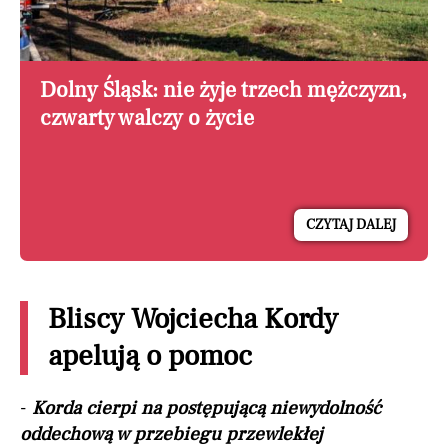
Dolny Śląsk: nie żyje trzech mężczyzn,
czwarty walczy o życie
CZYTAJ DALEJ
Bliscy Wojciecha Kordy
apelują o pomoc
-
Korda cierpi na postępującą niewydolność
oddechową w przebiegu przewlekłej