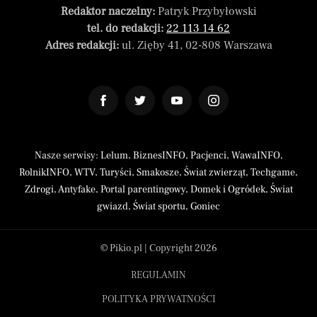
Redaktor naczelny:
Patryk Przybyłowski
tel. do redakcji:
22 113 14 62
Adres redakcji:
ul. Zięby 41, 02-808 Warszawa
Nasze serwisy:
Lelum
,
BiznesINFO
,
Pacjenci
,
WawaINFO
,
RolnikINFO
,
WTV
,
Turyści
,
Smakosze
,
Świat zwierząt
,
Techgame
,
Zdrogi
,
Antyfake
,
Portal parentingowy
,
Domek i Ogródek
,
Świat
gwiazd
,
Świat sportu
,
Goniec
© Pikio.pl | Copyright 2026
REGULAMIN
POLITYKA PRYWATNOŚCI