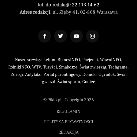
tel. do redakcji:
22 113 14 62
Adres redakcji:
ul. Zięby 41, 02-808 Warszawa
Nasze serwisy:
Lelum
,
BiznesINFO
,
Pacjenci
,
WawaINFO
,
RolnikINFO
,
WTV
,
Turyści
,
Smakosze
,
Świat zwierząt
,
Techgame
,
Zdrogi
,
Antyfake
,
Portal parentingowy
,
Domek i Ogródek
,
Świat
gwiazd
,
Świat sportu
,
Goniec
© Pikio.pl | Copyright 2026
REGULAMIN
POLITYKA PRYWATNOŚCI
REDAKCJA