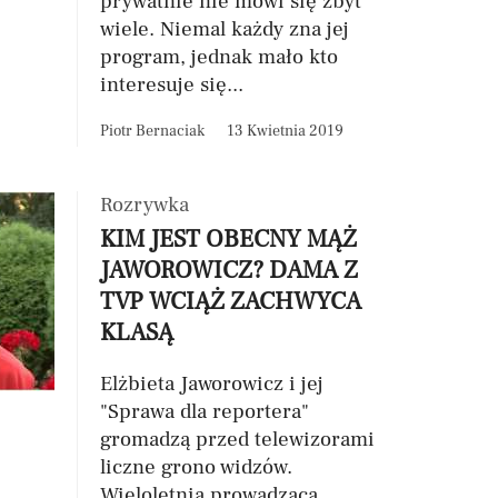
prywatnie nie mówi się zbyt
wiele. Niemal każdy zna jej
program, jednak mało kto
interesuje się...
Piotr Bernaciak
13 Kwietnia 2019
Rozrywka
KIM JEST OBECNY MĄŻ
JAWOROWICZ? DAMA Z
TVP WCIĄŻ ZACHWYCA
KLASĄ
Elżbieta Jaworowicz i jej
"Sprawa dla reportera"
gromadzą przed telewizorami
liczne grono widzów.
Wieloletnia prowadząca