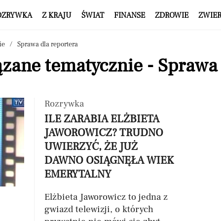
OZRYWKA
Z KRAJU
ŚWIAT
FINANSE
ZDROWIE
ZWIE
ie
Sprawa dla reportera
zane tematycznie - Sprawa 
Rozrywka
ILE ZARABIA ELŻBIETA
JAWOROWICZ? TRUDNO
UWIERZYĆ, ŻE JUŻ
DAWNO OSIĄGNĘŁA WIEK
EMERYTALNY
Elżbieta Jaworowicz to jedna z
gwiazd telewizji, o których