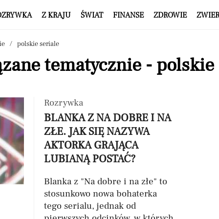
OZRYWKA
Z KRAJU
ŚWIAT
FINANSE
ZDROWIE
ZWIE
ie
polskie seriale
zane tematycznie - polskie 
Rozrywka
BLANKA Z NA DOBRE I NA
ZŁE. JAK SIĘ NAZYWA
AKTORKA GRAJĄCA
LUBIANĄ POSTAĆ?
Blanka z "Na dobre i na złe" to
stosunkowo nowa bohaterka
tego serialu, jednak od
pierwszych odcinków, w których