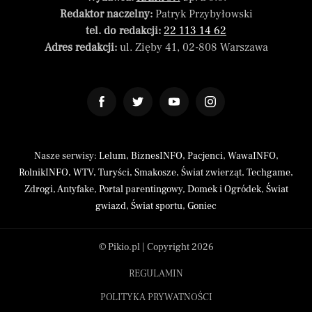
Redaktor naczelny:
Patryk Przybyłowski
tel. do redakcji:
22 113 14 62
Adres redakcji:
ul. Zięby 41, 02-808 Warszawa
Nasze serwisy:
Lelum
,
BiznesINFO
,
Pacjenci
,
WawaINFO
,
RolnikINFO
,
WTV
,
Turyści
,
Smakosze
,
Świat zwierząt
,
Techgame
,
Zdrogi
,
Antyfake
,
Portal parentingowy
,
Domek i Ogródek
,
Świat
gwiazd
,
Świat sportu
,
Goniec
© Pikio.pl | Copyright 2026
REGULAMIN
POLITYKA PRYWATNOŚCI