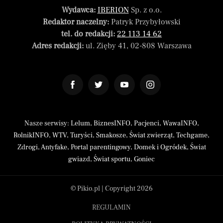
Wydawca:
IBERION
Sp. z o.o.
Redaktor naczelny:
Patryk Przybyłowski
tel. do redakcji:
22 113 14 62
Adres redakcji:
ul. Zięby 41, 02-808 Warszawa
Nasze serwisy:
Lelum
,
BiznesINFO
,
Pacjenci
,
WawaINFO
,
RolnikINFO
,
WTV
,
Turyści
,
Smakosze
,
Świat zwierząt
,
Techgame
,
Zdrogi
,
Antyfake
,
Portal parentingowy
,
Domek i Ogródek
,
Świat
gwiazd
,
Świat sportu
,
Goniec
© Pikio.pl | Copyright 2026
REGULAMIN