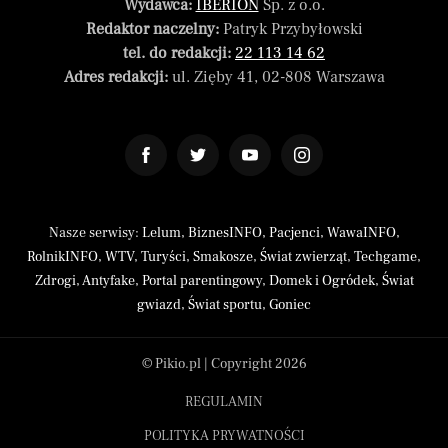
Wydawca:
IBERION
Sp. z o.o.
Redaktor naczelny:
Patryk Przybyłowski
tel. do redakcji:
22 113 14 62
Adres redakcji:
ul. Zięby 41, 02-808 Warszawa
Nasze serwisy:
Lelum
,
BiznesINFO
,
Pacjenci
,
WawaINFO
,
RolnikINFO
,
WTV
,
Turyści
,
Smakosze
,
Świat zwierząt
,
Techgame
,
Zdrogi
,
Antyfake
,
Portal parentingowy
,
Domek i Ogródek
,
Świat
gwiazd
,
Świat sportu
,
Goniec
© Pikio.pl | Copyright 2026
REGULAMIN
POLITYKA PRYWATNOŚCI