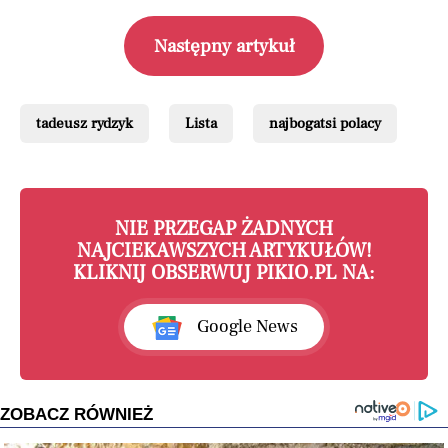
Następny artykuł
tadeusz rydzyk
Lista
najbogatsi polacy
NIE PRZEGAP ŻADNYCH
NAJCIEKAWSZYCH ARTYKUŁÓW!
KLIKNIJ OBSERWUJ PIKIO.PL NA:
Google News
ZOBACZ RÓWNIEŻ