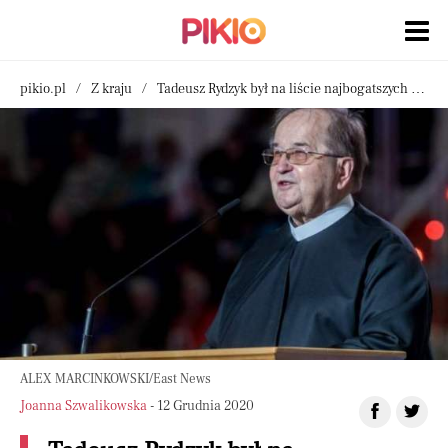
pikio.pl
Z kraju
Tadeusz Rydzyk był na liście najbogatszych Polaków
ALEX MARCINKOWSKI/East News
Joanna Szwalikowska
- 12 Grudnia 2020