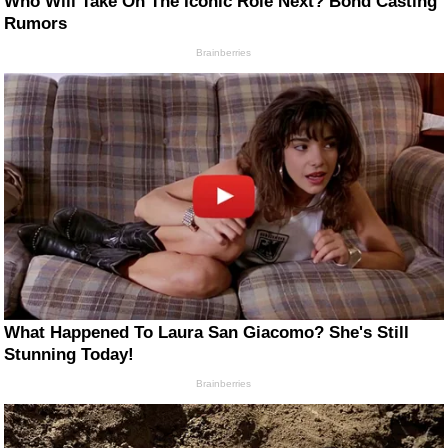
Who Will Take On The Iconic Role Next? Bond Casting
Rumors
Brainberries
What Happened To Laura San Giacomo? She's Still
Stunning Today!
Brainberries