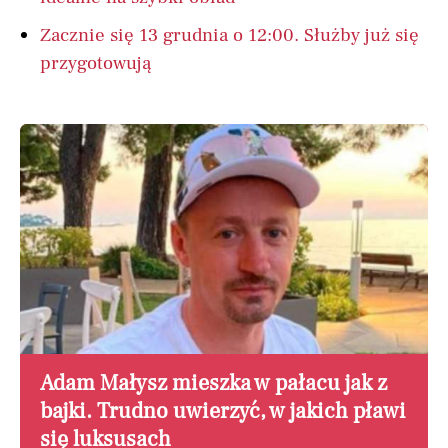
Zacznie się 13 grudnia o 12:00. Służby już się
przygotowują
Adam Małysz mieszka w pałacu jak z
bajki. Trudno uwierzyć, w jakich pławi
się luksusach