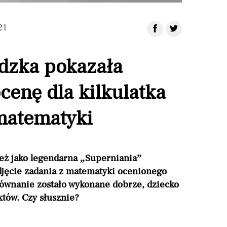
21
dzka pokazała
cenę dla kilkulatka
matematyki
eż jako legendarna „Superniania”
jęcie zadania z matematyki ocenionego
równanie zostało wykonane dobrze, dziecko
któw. Czy słusznie?