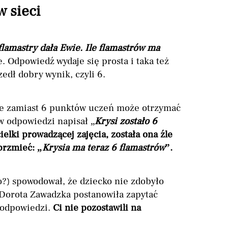
w sieci
flamastry dała Ewie. Ile flamastrów ma
. Odpowiedź wydaje się prosta i taka też
edł dobry wynik, czyli 6.
, że zamiast 6 punktów uczeń może otrzymać
 w odpowiedzi napisał „
Krysi zostało 6
elki prowadzącej zajęcia, została ona źle
brzmieć: „
Krysia ma teraz 6 flamastrów
”.
o?) spowodował, że dziecko nie zdobyło
Dorota Zawadzka postanowiła zapytać
 odpowiedzi.
Ci nie pozostawili na