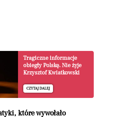
Tragiczne informacje
obiegły Polskę. Nie żyje
Krzysztof Kwiatkowski
CZYTAJ DALEJ
tyki, które wywołało