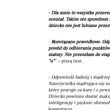
- Dla mnie to wszystko przeros
oceniał. Takim oto sposobem z
dziecko nie jest lubiane przez
-
Rozwiązano prawidłowo. Odpo
powód do odbierania punktów
matmy. Nie przeszłam do etap
"u"
” – piszą inni.
-
Odpowiedź ładniej i mądrzej
Nauczycielka mądrująca się na
który pracuje za karę i z pew
Dziecko powinno dostać maks
inteligencję i pięknie sform
komentarze.