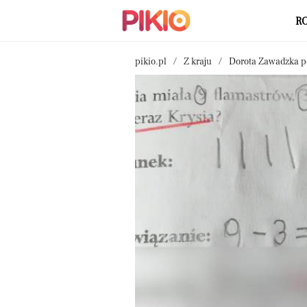
R
pikio.pl
Z kraju
Dorota Zawadzka po