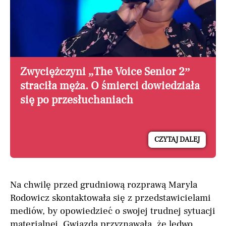
Zwyciężczyni „The Voice Senior 2”
straciła męża. O śmierci dowiedziała
się po przesłuchaniach
CZYTAJ DALEJ
Na chwilę przed grudniową rozprawą Maryla
Rodowicz skontaktowała się z przedstawicielami
mediów, by opowiedzieć o swojej trudnej sytuacji
materialnej. Gwiazda przyznawała, że ledwo