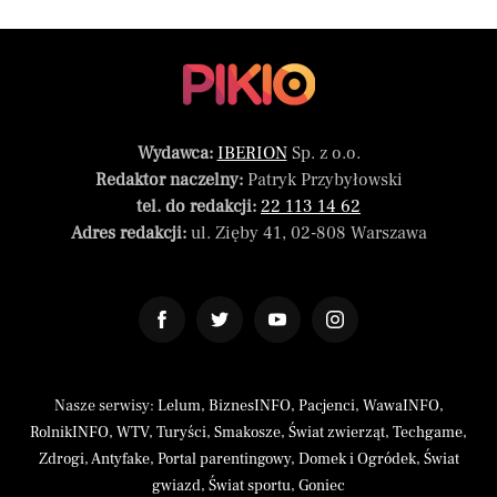
Wydawca:
IBERION
Sp. z o.o.
Redaktor naczelny:
Patryk Przybyłowski
tel. do redakcji:
22 113 14 62
Adres redakcji:
ul. Zięby 41, 02-808 Warszawa
Nasze serwisy:
Lelum
,
BiznesINFO
,
Pacjenci
,
WawaINFO
,
RolnikINFO
,
WTV
,
Turyści
,
Smakosze
,
Świat zwierząt
,
Techgame
,
Zdrogi
,
Antyfake
,
Portal parentingowy
,
Domek i Ogródek
,
Świat
gwiazd
,
Świat sportu
,
Goniec