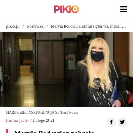
pikio.pl
Rozrywka
Maryla Rodowicz zabrała głos ws. męża. Ujawniła jego prywatne sprawy
MAREK ZIELINSKI/AGENCJA SE/East News
Irmina Jach
- 7 Lutego 2021