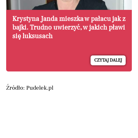
Krystyna Janda mieszka w pałacu jak z
bajki. Trudno uwierzyć, w jakich pławi
się luksusach
CZYTAJ DALEJ
Źródło: Pudelek.pl