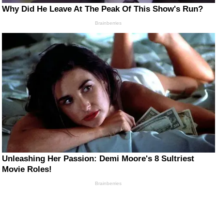
Why Did He Leave At The Peak Of This Show's Run?
Brainberries
Unleashing Her Passion: Demi Moore's 8 Sultriest
Movie Roles!
Brainberries