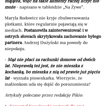
majątek, więc na takie alimenty raczej liczyć nie
może
- napisano w tabloidzie „Na Żywo”.
Maryla Rodowicz nie kryje zbulwersowania
plotkami, które regularnie pojawiają się w
mediach.
Postanowiła zainterweniować i w
ostrych słowach skrytykowała zachowanie byłego
partnera
. Andrzej Dużyński ma powody do
niepokoju.
-
Mąż nie płaci za rachunki domowe od dwóch
lat. Nieprawdą też jest, że nie mieszka z
kochanką, bo mieszka z nią od prawie już pięciu
lat
- wyznała piosenkarka. Wierzycie, że
małżonkom uda się dojść do porozumienia?
Artykuły polecane przez redakcję Pikio: