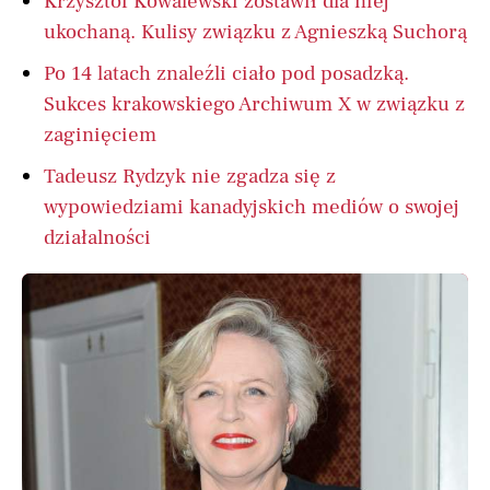
Krzysztof Kowalewski zostawił dla niej
ukochaną. Kulisy związku z Agnieszką Suchorą
Po 14 latach znaleźli ciało pod posadzką.
Sukces krakowskiego Archiwum X w związku z
zaginięciem
Tadeusz Rydzyk nie zgadza się z
wypowiedziami kanadyjskich mediów o swojej
działalności