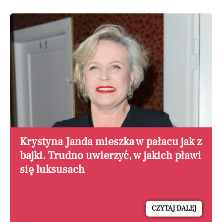
Krystyna Janda mieszka w pałacu jak z
bajki. Trudno uwierzyć, w jakich pławi
się luksusach
CZYTAJ DALEJ