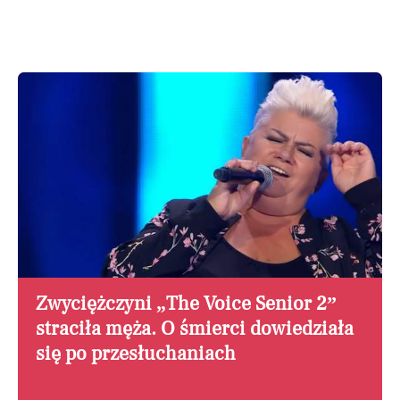
Zwyciężczyni „The Voice Senior 2”
straciła męża. O śmierci dowiedziała
się po przesłuchaniach