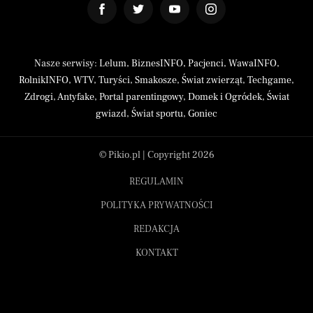
Nasze serwisy:
Lelum
,
BiznesINFO
,
Pacjenci
,
WawaINFO
,
RolnikINFO
,
WTV
,
Turyści
,
Smakosze
,
Świat zwierząt
,
Techgame
,
Zdrogi
,
Antyfake
,
Portal parentingowy
,
Domek i Ogródek
,
Świat
gwiazd
,
Świat sportu
,
Goniec
© Pikio.pl | Copyright 2026
REGULAMIN
POLITYKA PRYWATNOŚCI
REDAKCJA
KONTAKT