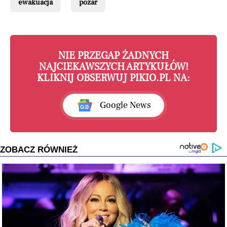
ewakuacja
pożar
NIE PRZEGAP ŻADNYCH
NAJCIEKAWSZYCH ARTYKUŁÓW!
KLIKNIJ OBSERWUJ PIKIO.PL NA:
Google News
ZOBACZ RÓWNIEŻ