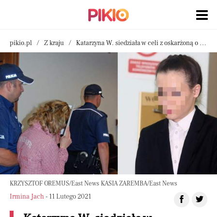
pikio.pl
Z kraju
Katarzyna W. siedziała w celi z oskarżoną o zabicie 2-letniego synka. Oceniła ją w pozytywny sposób
KRZYSZTOF OREMUS/East News KASIA ZAREMBA/East News
Irmina Jach
- 11 Lutego 2021