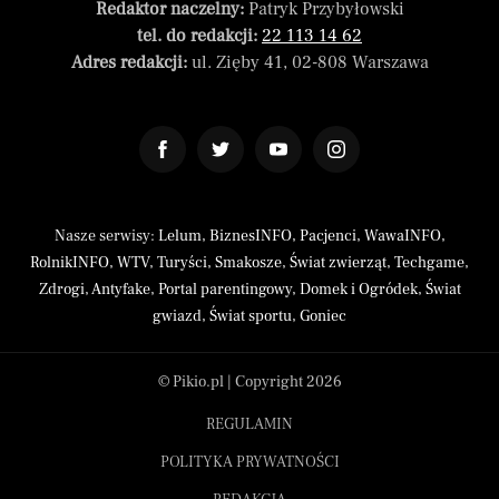
Redaktor naczelny:
Patryk Przybyłowski
tel. do redakcji:
22 113 14 62
Adres redakcji:
ul. Zięby 41, 02-808 Warszawa
Nasze serwisy:
Lelum
,
BiznesINFO
,
Pacjenci
,
WawaINFO
,
RolnikINFO
,
WTV
,
Turyści
,
Smakosze
,
Świat zwierząt
,
Techgame
,
Zdrogi
,
Antyfake
,
Portal parentingowy
,
Domek i Ogródek
,
Świat
gwiazd
,
Świat sportu
,
Goniec
© Pikio.pl | Copyright 2026
REGULAMIN
POLITYKA PRYWATNOŚCI