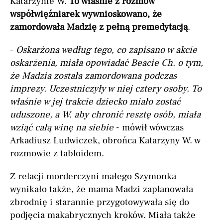
Katarzynie W.
To właśnie z rozmów
współwięźniarek wywnioskowano, że
zamordowała Madzię z pełną premedytacją
.
-
Oskarżona według tego, co zapisano w akcie
oskarżenia, miała opowiadać Beacie Ch. o tym,
że Madzia została zamordowana podczas
imprezy. Uczestniczyły w niej cztery osoby. To
właśnie w jej trakcie dziecko miało zostać
uduszone, a W. aby chronić resztę osób, miała
wziąć całą winę na siebie
- mówił wówczas
Arkadiusz Ludwiczek, obrońca Katarzyny W. w
rozmowie z tabloidem.
Z relacji morderczyni małego Szymonka
wynikało także, że mama Madzi zaplanowała
zbrodnię i starannie przygotowywała się do
podjęcia makabrycznych kroków. Miała także