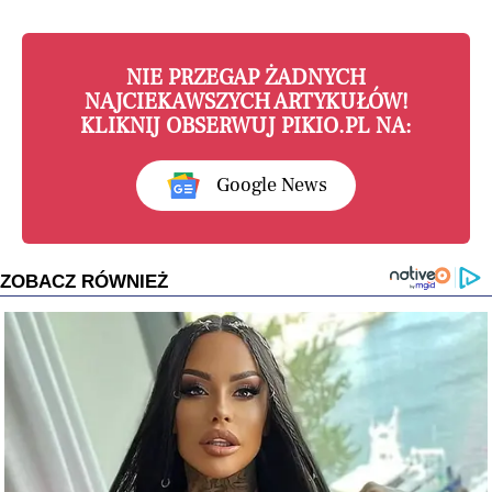
NIE PRZEGAP ŻADNYCH
NAJCIEKAWSZYCH ARTYKUŁÓW!
KLIKNIJ OBSERWUJ PIKIO.PL NA:
Google News
ZOBACZ RÓWNIEŻ