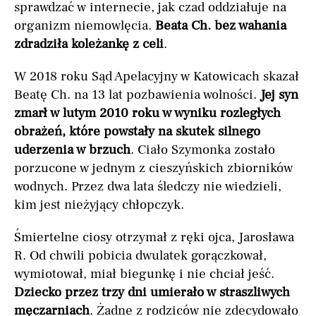
sprawdzać w internecie, jak czad oddziałuje na
organizm niemowlęcia.
Beata Ch. bez wahania
zdradziła koleżankę z celi
.
W 2018 roku Sąd Apelacyjny w Katowicach skazał
Beatę Ch. na 13 lat pozbawienia wolności.
Jej syn
zmarł w lutym 2010 roku w wyniku rozległych
obrażeń, które powstały na skutek silnego
uderzenia w brzuch
. Ciało Szymonka zostało
porzucone w jednym z cieszyńskich zbiorników
wodnych. Przez dwa lata śledczy nie wiedzieli,
kim jest nieżyjący chłopczyk.
Śmiertelne ciosy otrzymał z ręki ojca, Jarosława
R. Od chwili pobicia dwulatek gorączkował,
wymiotował, miał biegunkę i nie chciał jeść.
Dziecko przez trzy dni umierało w straszliwych
męczarniach
. Żadne z rodziców nie zdecydowało