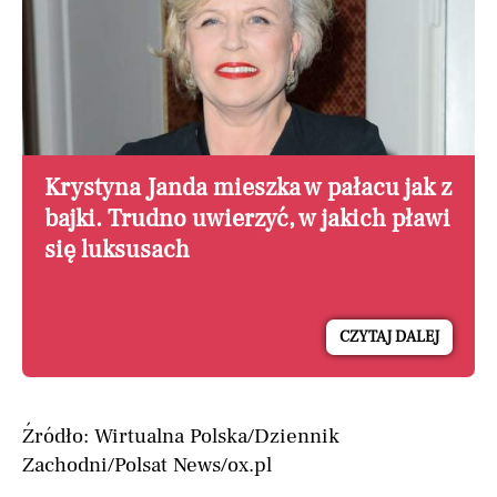
Krystyna Janda mieszka w pałacu jak z
bajki. Trudno uwierzyć, w jakich pławi
się luksusach
CZYTAJ DALEJ
Źródło: Wirtualna Polska/Dziennik
Zachodni/Polsat News/ox.pl