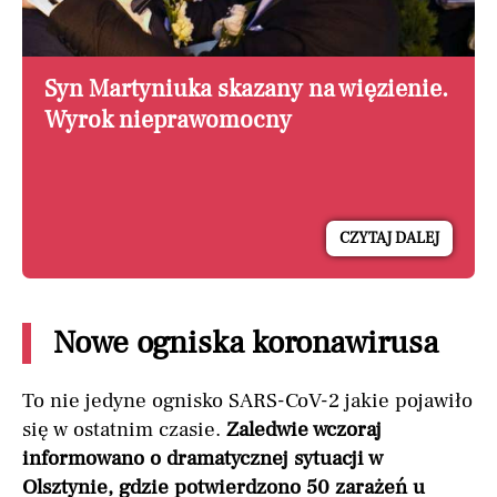
Syn Martyniuka skazany na więzienie.
Wyrok nieprawomocny
CZYTAJ DALEJ
Nowe ogniska koronawirusa
To nie jedyne ognisko SARS-CoV-2 jakie pojawiło
się w ostatnim czasie.
Zaledwie wczoraj
informowano o dramatycznej sytuacji w
Olsztynie, gdzie potwierdzono 50 zarażeń u