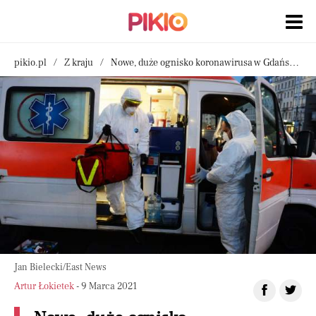
pikio.pl
Z kraju
Nowe, duże ognisko koronawirusa w Gdańsku. Zakażonych prawie 80 osób w schronisku dla bezdomnych
Jan Bielecki/East News
Artur Łokietek
- 9 Marca 2021