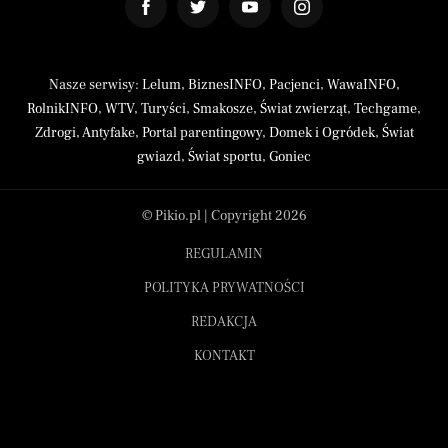
Nasze serwisy:
Lelum
,
BiznesINFO
,
Pacjenci
,
WawaINFO
,
RolnikINFO
,
WTV
,
Turyści
,
Smakosze
,
Świat zwierząt
,
Techgame
,
Zdrogi
,
Antyfake
,
Portal parentingowy
,
Domek i Ogródek
,
Świat
gwiazd
,
Świat sportu
,
Goniec
© Pikio.pl | Copyright 2026
REGULAMIN
POLITYKA PRYWATNOŚCI
REDAKCJA
KONTAKT