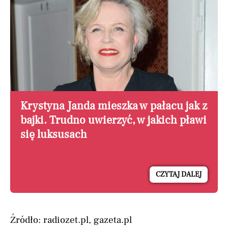
Krystyna Janda mieszka w pałacu jak z
bajki. Trudno uwierzyć, w jakich pławi
się luksusach
CZYTAJ DALEJ
Źródło: radiozet.pl, gazeta.pl