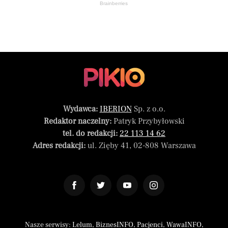
Brainberries
Wydawca:
IBERION
Sp. z o.o.
Redaktor naczelny:
Patryk Przybyłowski
tel. do redakcji:
22 113 14 62
Adres redakcji:
ul. Zięby 41, 02-808 Warszawa
Nasze serwisy:
Lelum
,
BiznesINFO
,
Pacjenci
,
WawaINFO
,