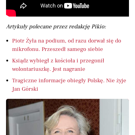
Artykuły polecane przez redakcję Pikio:
Piotr Żyła na podium, od razu dorwał się do
mikrofonu. Przeszedł samego siebie
Ksiądz wybiegł z kościoła i przegonił
wolontariuszkę. Jest nagranie
Tragiczne informacje obiegły Polskę. Nie żyje
Jan Górski