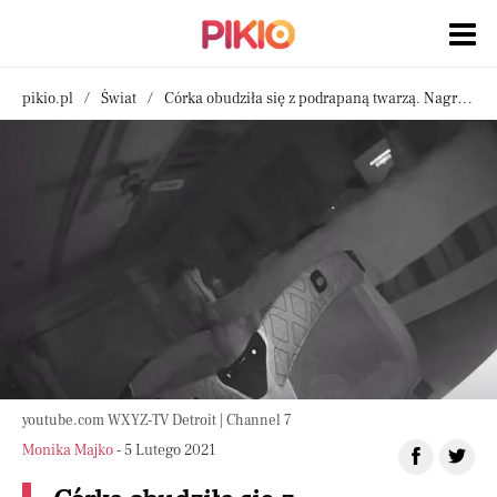
pikio.pl
Świat
Córka obudziła się z podrapaną twarzą. Nagranie z ukrytej kamery ujawniło prawdę
youtube.com WXYZ-TV Detroit | Channel 7
Monika Majko
- 5 Lutego 2021