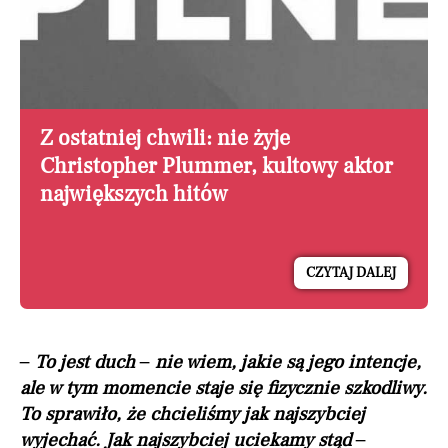
Z ostatniej chwili: nie żyje
Christopher Plummer, kultowy aktor
największych hitów
CZYTAJ DALEJ
– To jest duch – nie wiem, jakie są jego intencje,
ale w tym momencie staje się fizycznie szkodliwy.
To sprawiło, że chcieliśmy jak najszybciej
wyjechać. Jak najszybciej uciekamy stąd –