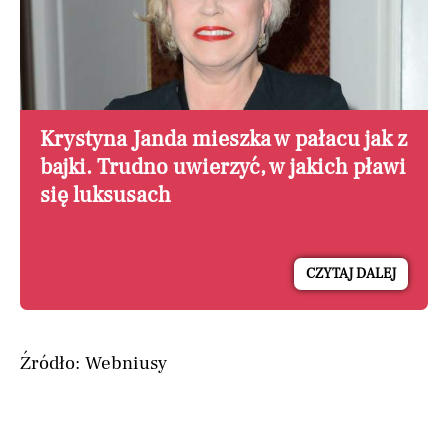
Krystyna Janda mieszka w pałacu jak z
bajki. Trudno uwierzyć, w jakich pławi
się luksusach
CZYTAJ DALEJ
Źródło: Webniusy