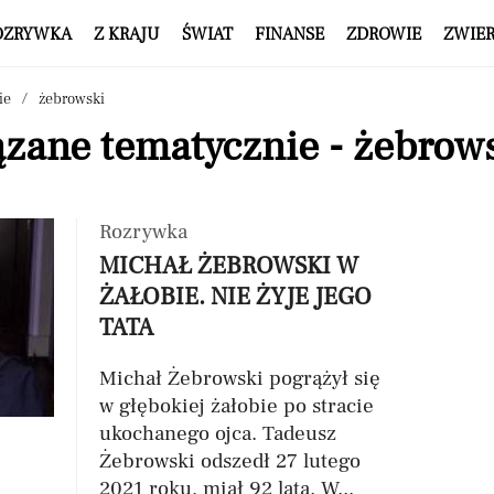
OZRYWKA
Z KRAJU
ŚWIAT
FINANSE
ZDROWIE
ZWIE
ie
żebrowski
ązane tematycznie - żebrow
Rozrywka
MICHAŁ ŻEBROWSKI W
ŻAŁOBIE. NIE ŻYJE JEGO
TATA
Michał Żebrowski pogrążył się
w głębokiej żałobie po stracie
ukochanego ojca. Tadeusz
Żebrowski odszedł 27 lutego
2021 roku, miał 92 lata. W...