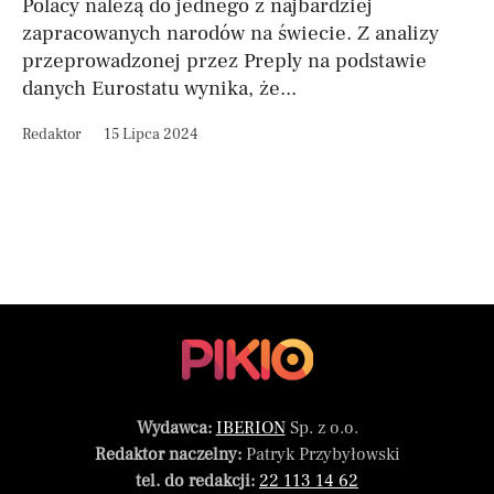
Polacy należą do jednego z najbardziej
zapracowanych narodów na świecie. Z analizy
przeprowadzonej przez Preply na podstawie
danych Eurostatu wynika, że...
Redaktor
15 Lipca 2024
Wydawca:
IBERION
Sp. z o.o.
Redaktor naczelny:
Patryk Przybyłowski
tel. do redakcji:
22 113 14 62