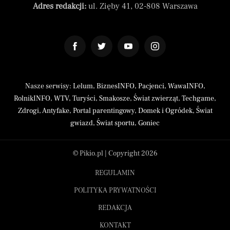
Adres redakcji:
ul. Zięby 41, 02-808 Warszawa
Nasze serwisy:
Lelum
,
BiznesINFO
,
Pacjenci
,
WawaINFO
,
RolnikINFO
,
WTV
,
Turyści
,
Smakosze
,
Świat zwierząt
,
Techgame
,
Zdrogi
,
Antyfake
,
Portal parentingowy
,
Domek i Ogródek
,
Świat
gwiazd
,
Świat sportu
,
Goniec
© Pikio.pl | Copyright 2026
REGULAMIN
POLITYKA PRYWATNOŚCI
REDAKCJA
KONTAKT