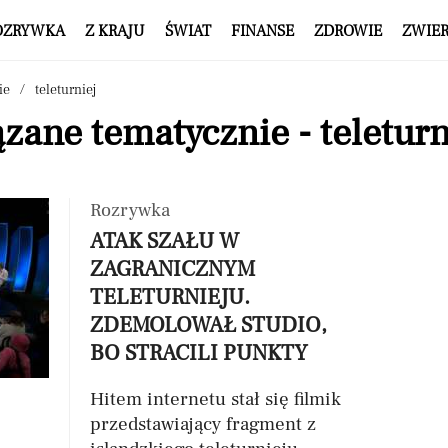
OZRYWKA
Z KRAJU
ŚWIAT
FINANSE
ZDROWIE
ZWIE
ie
teleturniej
zane tematycznie - teleturn
Rozrywka
ATAK SZAŁU W
ZAGRANICZNYM
TELETURNIEJU.
ZDEMOLOWAŁ STUDIO,
BO STRACILI PUNKTY
Hitem internetu stał się filmik
przedstawiający fragment z