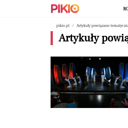
R
pikio.pl
Artykuły powiązane tematyczn
Artykuły powią