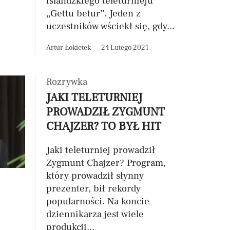
islandzkiego teleturnieju
„Gettu betur”. Jeden z
uczestników wściekł się, gdy...
Artur Łokietek
24 Lutego 2021
Rozrywka
JAKI TELETURNIEJ
PROWADZIŁ ZYGMUNT
CHAJZER? TO BYŁ HIT
Jaki teleturniej prowadził
Zygmunt Chajzer? Program,
który prowadził słynny
prezenter, bił rekordy
popularności. Na koncie
dziennikarza jest wiele
produkcji...