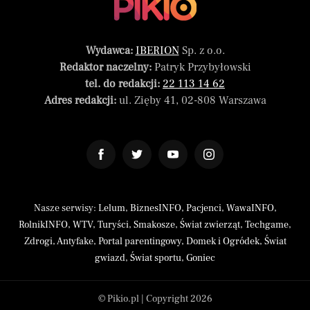
Wydawca:
IBERION
Sp. z o.o.
Redaktor naczelny:
Patryk Przybyłowski
tel. do redakcji:
22 113 14 62
Adres redakcji:
ul. Zięby 41, 02-808 Warszawa
Nasze serwisy:
Lelum
,
BiznesINFO
,
Pacjenci
,
WawaINFO
,
RolnikINFO
,
WTV
,
Turyści
,
Smakosze
,
Świat zwierząt
,
Techgame
,
Zdrogi
,
Antyfake
,
Portal parentingowy
,
Domek i Ogródek
,
Świat
gwiazd
,
Świat sportu
,
Goniec
© Pikio.pl | Copyright 2026