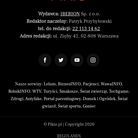
Wydawca:
IBERION
Sp. z o.o.
Redaktor naczelny:
Patryk Przybyłowski
tel. do redakcji:
22 113 14 62
Adres redakcji:
ul. Zięby 41, 02-808 Warszawa
Nasze serwisy:
Lelum
,
BiznesINFO
,
Pacjenci
,
WawaINFO
,
RolnikINFO
,
WTV
,
Turyści
,
Smakosze
,
Świat zwierząt
,
Techgame
,
Zdrogi
,
Antyfake
,
Portal parentingowy
,
Domek i Ogródek
,
Świat
gwiazd
,
Świat sportu
,
Goniec
© Pikio.pl | Copyright 2026
REGULAMIN