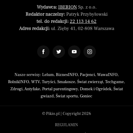
Wydawca:
IBERION
Sp. z o.o.
Redaktor naczelny:
Patryk Przybyłowski
tel. do redakcji:
22 113 14 62
Adres redakcji:
ul. Zięby 41, 02-808 Warszawa
Nasze serwisy:
Lelum
,
BiznesINFO
,
Pacjenci
,
WawaINFO
,
RolnikINFO
,
WTV
,
Turyści
,
Smakosze
,
Świat zwierząt
,
Techgame
,
Zdrogi
,
Antyfake
,
Portal parentingowy
,
Domek i Ogródek
,
Świat
gwiazd
,
Świat sportu
,
Goniec
© Pikio.pl | Copyright 2026
REGULAMIN