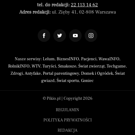
tel. do redakcji:
22 113 14 62
Adres redakcji:
ul. Zięby 41, 02-808 Warszawa
Nasze serwisy:
Lelum
,
BiznesINFO
,
Pacjenci
,
WawaINFO
,
RolnikINFO
,
WTV
,
Turyści
,
Smakosze
,
Świat zwierząt
,
Techgame
,
Zdrogi
,
Antyfake
,
Portal parentingowy
,
Domek i Ogródek
,
Świat
gwiazd
,
Świat sportu
,
Goniec
© Pikio.pl | Copyright 2026
REGULAMIN
POLITYKA PRYWATNOŚCI
REDAKCJA