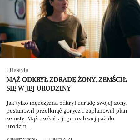
Lifestyle
MĄŻ ODKRYŁ ZDRADĘ ŻONY. ZEMŚCIŁ
SIĘ W JEJ URODZINY
Jak tylko mężczyzna odkrył zdradę swojej żony,
postanowił przełknąć gorycz i zaplanował plan
zemsty. Mąż czekał z jego realizacją aż do
urodzin...
Mateusz Sidorek
11 Lutego 2021