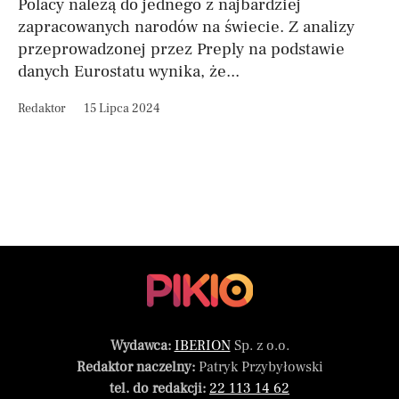
Polacy należą do jednego z najbardziej
zapracowanych narodów na świecie. Z analizy
przeprowadzonej przez Preply na podstawie
danych Eurostatu wynika, że...
Redaktor
15 Lipca 2024
Wydawca:
IBERION
Sp. z o.o.
Redaktor naczelny:
Patryk Przybyłowski
tel. do redakcji:
22 113 14 62