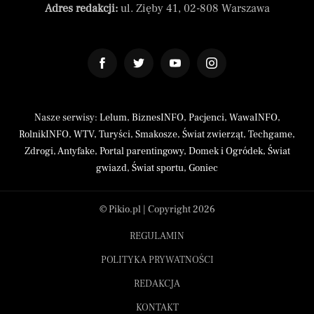
Adres redakcji:
ul. Zięby 41, 02-808 Warszawa
Nasze serwisy:
Lelum
,
BiznesINFO
,
Pacjenci
,
WawaINFO
,
RolnikINFO
,
WTV
,
Turyści
,
Smakosze
,
Świat zwierząt
,
Techgame
,
Zdrogi
,
Antyfake
,
Portal parentingowy
,
Domek i Ogródek
,
Świat
gwiazd
,
Świat sportu
,
Goniec
© Pikio.pl | Copyright 2026
REGULAMIN
POLITYKA PRYWATNOŚCI
REDAKCJA
KONTAKT