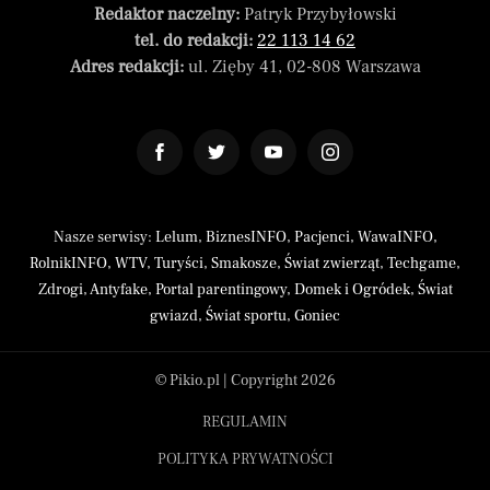
Redaktor naczelny:
Patryk Przybyłowski
tel. do redakcji:
22 113 14 62
Adres redakcji:
ul. Zięby 41, 02-808 Warszawa
Nasze serwisy:
Lelum
,
BiznesINFO
,
Pacjenci
,
WawaINFO
,
RolnikINFO
,
WTV
,
Turyści
,
Smakosze
,
Świat zwierząt
,
Techgame
,
Zdrogi
,
Antyfake
,
Portal parentingowy
,
Domek i Ogródek
,
Świat
gwiazd
,
Świat sportu
,
Goniec
© Pikio.pl | Copyright 2026
REGULAMIN
POLITYKA PRYWATNOŚCI