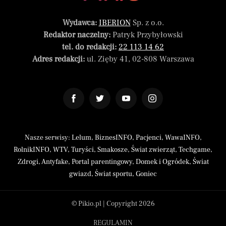
Wydawca:
IBERION
Sp. z o.o.
Redaktor naczelny:
Patryk Przybyłowski
tel. do redakcji:
22 113 14 62
Adres redakcji:
ul. Zięby 41, 02-808 Warszawa
Nasze serwisy:
Lelum
,
BiznesINFO
,
Pacjenci
,
WawaINFO
,
RolnikINFO
,
WTV
,
Turyści
,
Smakosze
,
Świat zwierząt
,
Techgame
,
Zdrogi
,
Antyfake
,
Portal parentingowy
,
Domek i Ogródek
,
Świat
gwiazd
,
Świat sportu
,
Goniec
© Pikio.pl | Copyright 2026
REGULAMIN