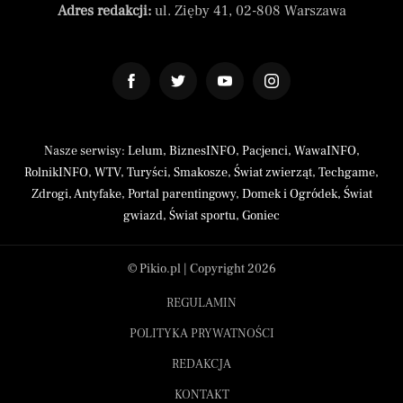
Adres redakcji:
ul. Zięby 41, 02-808 Warszawa
Nasze serwisy:
Lelum
,
BiznesINFO
,
Pacjenci
,
WawaINFO
,
RolnikINFO
,
WTV
,
Turyści
,
Smakosze
,
Świat zwierząt
,
Techgame
,
Zdrogi
,
Antyfake
,
Portal parentingowy
,
Domek i Ogródek
,
Świat
gwiazd
,
Świat sportu
,
Goniec
© Pikio.pl | Copyright 2026
REGULAMIN
POLITYKA PRYWATNOŚCI
REDAKCJA
KONTAKT