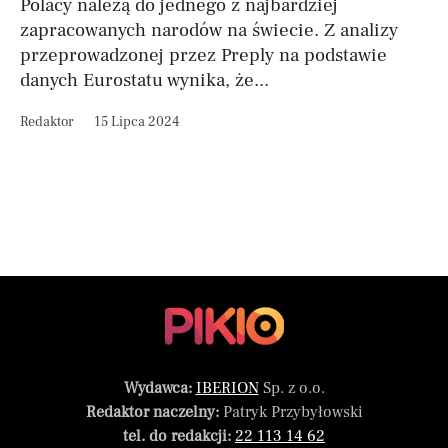
Polacy należą do jednego z najbardziej
zapracowanych narodów na świecie. Z analizy
przeprowadzonej przez Preply na podstawie
danych Eurostatu wynika, że...
Redaktor
15 Lipca 2024
Wydawca:
IBERION
Sp. z o.o.
Redaktor naczelny:
Patryk Przybyłowski
tel. do redakcji:
22 113 14 62