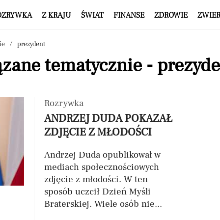
OZRYWKA
Z KRAJU
ŚWIAT
FINANSE
ZDROWIE
ZWIE
ie
prezydent
zane tematycznie - prezyde
Rozrywka
ANDRZEJ DUDA POKAZAŁ
ZDJĘCIE Z MŁODOŚCI
Andrzej Duda opublikował w
mediach społecznościowych
zdjęcie z młodości. W ten
sposób uczcił Dzień Myśli
Braterskiej. Wiele osób nie...