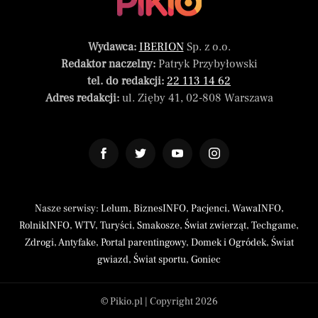
Wydawca:
IBERION
Sp. z o.o.
Redaktor naczelny:
Patryk Przybyłowski
tel. do redakcji:
22 113 14 62
Adres redakcji:
ul. Zięby 41, 02-808 Warszawa
Nasze serwisy:
Lelum
,
BiznesINFO
,
Pacjenci
,
WawaINFO
,
RolnikINFO
,
WTV
,
Turyści
,
Smakosze
,
Świat zwierząt
,
Techgame
,
Zdrogi
,
Antyfake
,
Portal parentingowy
,
Domek i Ogródek
,
Świat
gwiazd
,
Świat sportu
,
Goniec
© Pikio.pl | Copyright 2026