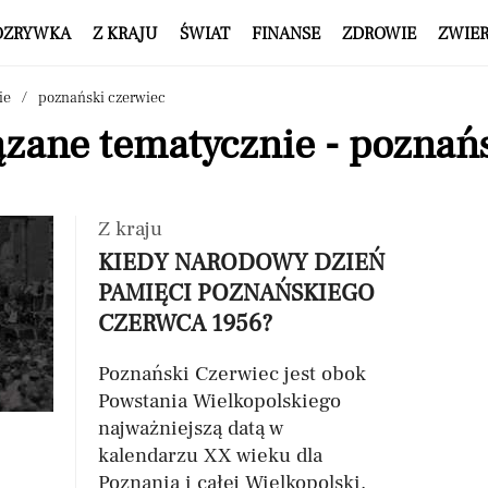
OZRYWKA
Z KRAJU
ŚWIAT
FINANSE
ZDROWIE
ZWIE
ie
poznański czerwiec
zane tematycznie - poznań
Z kraju
KIEDY NARODOWY DZIEŃ
PAMIĘCI POZNAŃSKIEGO
CZERWCA 1956?
Poznański Czerwiec jest obok
Powstania Wielkopolskiego
najważniejszą datą w
kalendarzu XX wieku dla
Poznania i całej Wielkopolski.