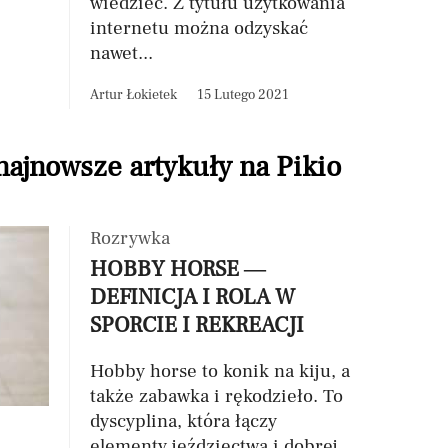
wiedzieć. Z tytułu użytkowania
internetu można odzyskać
nawet...
Artur Łokietek
15 Lutego 2021
 najnowsze artykuły na Pikio
Rozrywka
HOBBY HORSE —
DEFINICJA I ROLA W
SPORCIE I REKREACJI
Hobby horse to konik na kiju, a
także zabawka i rękodzieło. To
dyscyplina, która łączy
elementy jeździectwa i dobrej