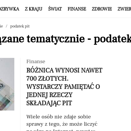
OZRYWKA
Z KRAJU
ŚWIAT
FINANSE
ZDROWIE
ZWIE
ie
podatek pit
zane tematycznie - podatek
Finanse
RÓŻNICA WYNOSI NAWET
700 ZŁOTYCH.
WYSTARCZY PAMIĘTAĆ O
JEDNEJ RZECZY
SKŁADAJĄC PIT
Wiele osób nie zdaje sobie
sprawy z tego, że może liczyć