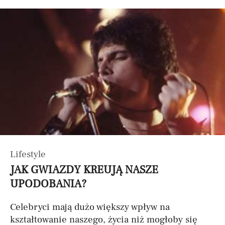
Lifestyle
JAK GWIAZDY KREUJĄ NASZE
UPODOBANIA?
Celebryci mają dużo większy wpływ na
kształtowanie naszego, życia niż mogłoby się