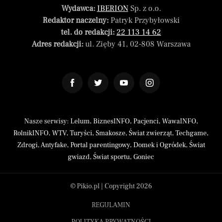
Wydawca:
IBERION
Sp. z o.o.
Redaktor naczelny:
Patryk Przybyłowski
tel. do redakcji:
22 113 14 62
Adres redakcji:
ul. Zięby 41, 02-808 Warszawa
Nasze serwisy:
Lelum
,
BiznesINFO
,
Pacjenci
,
WawaINFO
,
RolnikINFO
,
WTV
,
Turyści
,
Smakosze
,
Świat zwierząt
,
Techgame
,
Zdrogi
,
Antyfake
,
Portal parentingowy
,
Domek i Ogródek
,
Świat
gwiazd
,
Świat sportu
,
Goniec
© Pikio.pl | Copyright 2026
REGULAMIN