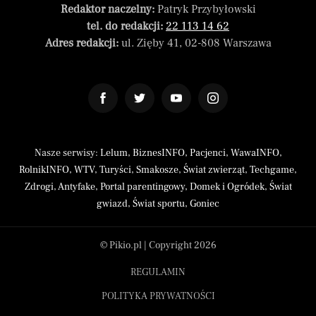
Redaktor naczelny:
Patryk Przybyłowski
tel. do redakcji:
22 113 14 62
Adres redakcji:
ul. Zięby 41, 02-808 Warszawa
Nasze serwisy:
Lelum
,
BiznesINFO
,
Pacjenci
,
WawaINFO
,
RolnikINFO
,
WTV
,
Turyści
,
Smakosze
,
Świat zwierząt
,
Techgame
,
Zdrogi
,
Antyfake
,
Portal parentingowy
,
Domek i Ogródek
,
Świat
gwiazd
,
Świat sportu
,
Goniec
© Pikio.pl | Copyright 2026
REGULAMIN
POLITYKA PRYWATNOŚCI