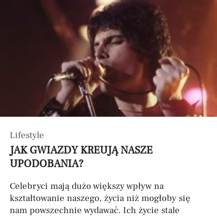
Lifestyle
JAK GWIAZDY KREUJĄ NASZE
UPODOBANIA?
Celebryci mają dużo większy wpływ na
kształtowanie naszego, życia niż mogłoby się
nam powszechnie wydawać. Ich życie stale