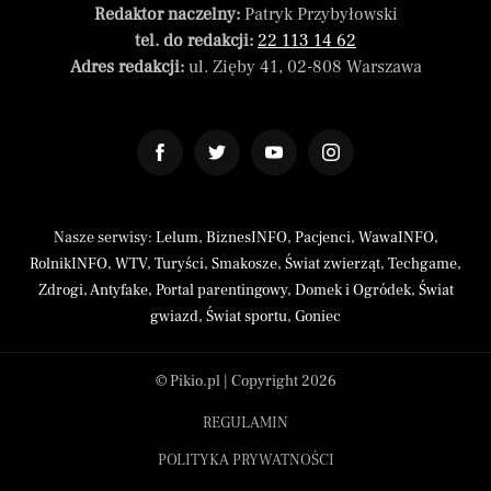
Redaktor naczelny:
Patryk Przybyłowski
tel. do redakcji:
22 113 14 62
Adres redakcji:
ul. Zięby 41, 02-808 Warszawa
Nasze serwisy:
Lelum
,
BiznesINFO
,
Pacjenci
,
WawaINFO
,
RolnikINFO
,
WTV
,
Turyści
,
Smakosze
,
Świat zwierząt
,
Techgame
,
Zdrogi
,
Antyfake
,
Portal parentingowy
,
Domek i Ogródek
,
Świat
gwiazd
,
Świat sportu
,
Goniec
© Pikio.pl | Copyright 2026
REGULAMIN
POLITYKA PRYWATNOŚCI